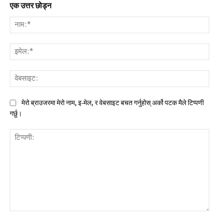
एक उत्तर छोड्न
नाम:
इमे
वेब
मेरो ब्राउजरमा मेरो नाम, इ-मेल, र वेबसाइट बचत गर्नुहोस् अर्को पटक मैले टिप्पणी
गर्छु।
टिप्पणी: