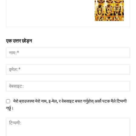
एक उत्तर छोड्न
नाम:
इमे
वेब
मेरो ब्राउजरमा मेरो नाम, इ-मेल, र वेबसाइट बचत गर्नुहोस् अर्को पटक मैले टिप्पणी
गर्छु।