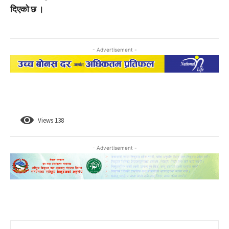
दिएको छ ।
- Advertisement -
Views
138
- Advertisement -