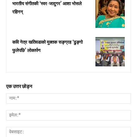
भारतीय संगीतकी ‘स्वर-जादुगर’ आशा भोसले
रहिनन्
कवि नेत्र खतिवडाको मुक्तक सङ्ग्रह ‘ढुङ्गो
फुलेपछि’ लोकार्पण
एक उत्तर छोड्न
नाम:
इमे
वेब