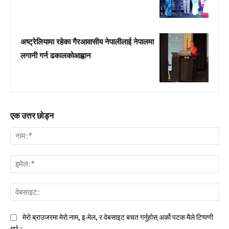
अष्ट्रेलियामा रहेका गैरआवासीय नेपालीलाई नेपालमा
लगानी गर्न ढकालकोआह्वान
एक उत्तर छोड्न
नाम:
इमे
वेब
मेरो ब्राउजरमा मेरो नाम, इ-मेल, र वेबसाइट बचत गर्नुहोस् अर्को पटक मैले टिप्पणी
गर्छु।