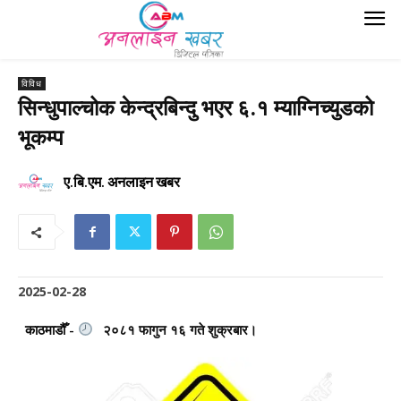
विविध
सिन्धुपाल्चोक केन्द्रबिन्दु भएर ६.१ म्याग्निच्युडको
भूकम्प
ए.बि.एम. अनलाइन खबर
2025-02-28
काठमाडौँ -
२०८१ फागुन १६ गते शुक्रबार।