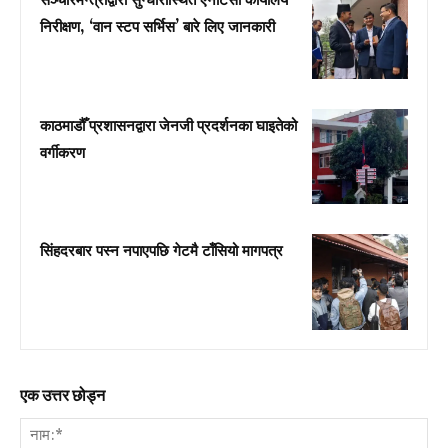
सञ्चारमन्त्रीद्वारा सुन्धारास्थित एनटिसी कार्यालय
निरीक्षण, ‘वान स्टप सर्भिस’ बारे लिए जानकारी
काठमाडौँ प्रशासनद्वारा जेनजी प्रदर्शनका घाइतेको
वर्गीकरण
सिंहदरबार पस्न नपाएपछि गेटमै टाँसियो मागपत्र
एक उत्तर छोड्न
नाम: