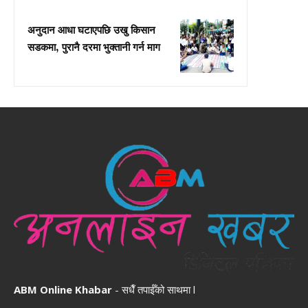
अनुदान आधा घटाएपछि उखु किसान
सडकमा, पुरानै दरमा भुक्तानी गर्न माग
ABM Online Khabar
- सधैँ तपाईँको साथमा l