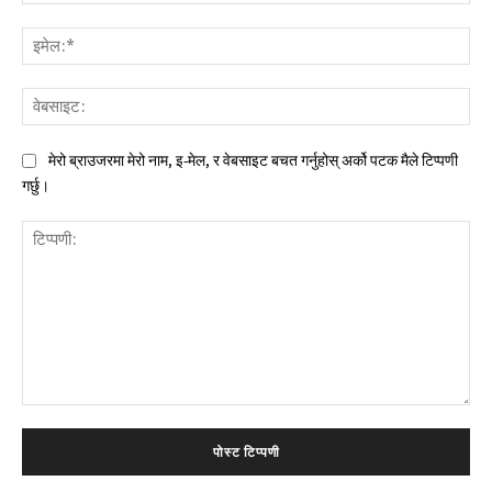
इमे
वेब
मेरो ब्राउजरमा मेरो नाम, इ-मेल, र वेबसाइट बचत गर्नुहोस् अर्को पटक मैले टिप्पणी
गर्छु।
टिप्पणी: