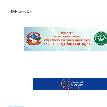
Views
219