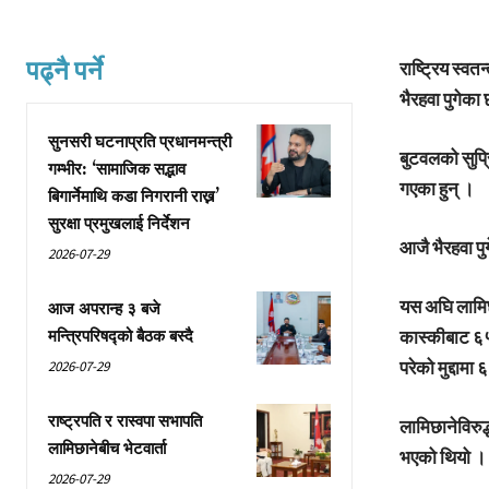
पढ्नै पर्ने
राष्ट्रिय स्वत
भैरहवा पुगेका
सुनसरी घटनाप्रति प्रधानमन्त्री
बुटवलको सुप्
गम्भीर: ‘सामाजिक सद्भाव
गएका हुन् ।
बिगार्नेमाथि कडा निगरानी राख्न’
सुरक्षा प्रमुखलाई निर्देशन
आजै भैरहवा प
2026-07-29
यस अघि लामिछ
आज अपरान्ह ३ बजे
कास्कीबाट ६५
मन्त्रिपरिषद्को बैठक बस्दै
परेको मुद्दाम
2026-07-29
राष्ट्रपति र रास्वपा सभापति
लामिछानेविरु
लामिछानेबीच भेटवार्ता
भएको थियो ।
2026-07-29