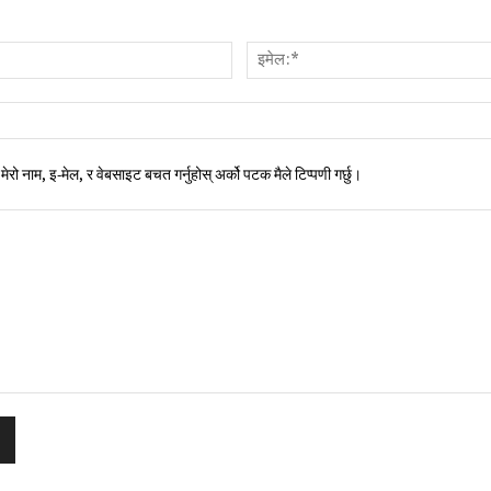
नाम:*
मेरो नाम, इ-मेल, र वेबसाइट बचत गर्नुहोस् अर्को पटक मैले टिप्पणी गर्छु।