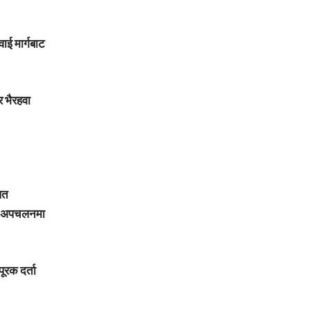
वाई मार्गबाट
 भैरहवा
लत
रकम अपचलनमा
ूरक दर्ता