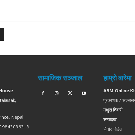
सामाजिक सञ्जाल
हाम्रो बारेमा
House
ABM Online K
talaisak,
प्रकाशक / सञ्चा
मथुरा तिवारी
ince, Nepal
सम्पादक
 9843036318
बिनोद पौडेल