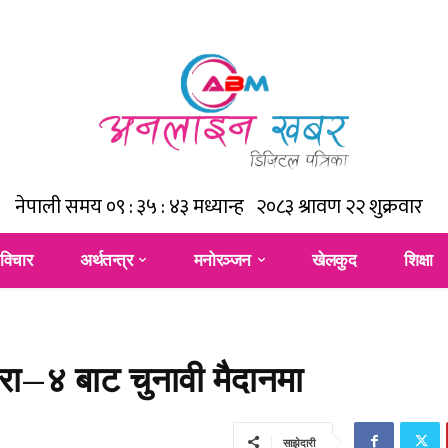
विचार
अर्थतन्त्र
मनोरञ्जन
खेलकुद
शिक्षा
 बारा–४ बाट चुनावी मैदानमा
साझेदारी