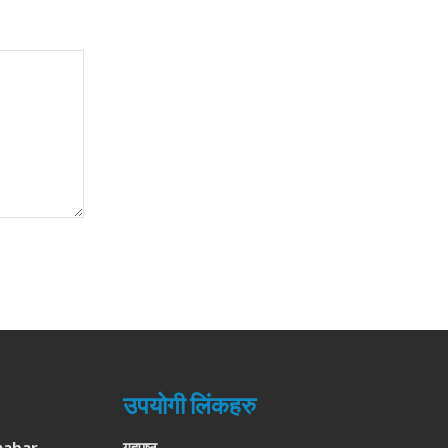
उपयोगी लिंकहरु
habar
गृहपृष्ठ