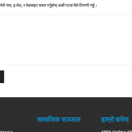
मेरो नाम, इ-मेल, र वेबसाइट बचत गर्नुहोस् अर्को पटक मैले टिप्पणी गर्छु।
सामाजिक सञ्जाल
हाम्रो बारेमा
House
ABM Online K