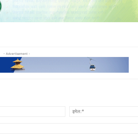
- Advertisement -
नाम:*