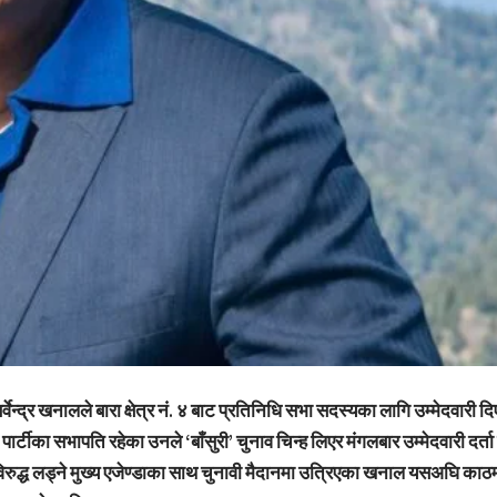
र्वेन्द्र खनालले बारा क्षेत्र नं. ४ बाट प्रतिनिधि सभा सदस्यका लागि उम्मेदवारी 
पार्टीका सभापति रहेका उनले ‘बाँसुरी’ चुनाव चिन्ह लिएर मंगलबार उम्मेदवारी दर्ता
विरुद्ध लड्ने मुख्य एजेण्डाका साथ चुनावी मैदानमा उत्रिएका खनाल यसअघि काठम