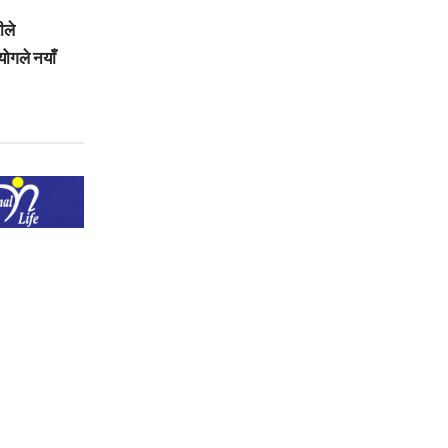
ीले
योगले नयाँ