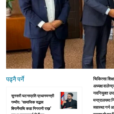
पढ्नै पर्ने
चिकित्सा शिक्
अध्यक्ष वालेन्
नवनियुक्त उपा
सुनसरी घटनाप्रति प्रधानमन्त्री
मन्त्रालयमा न
गम्भीर: ‘सामाजिक सद्भाव
व्यवस्था गर्न
बिगार्नेमाथि कडा निगरानी राख्न’