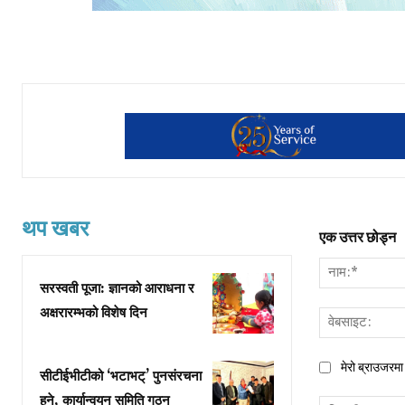
थप खबर
एक उत्तर छोड्न
सरस्वती पूजा: ज्ञानको आराधना र
अक्षरारम्भको विशेष दिन
मेरो ब्राउजरमा 
सीटीईभीटीको ‘भटाभट्’ पुनसंरचना
हुने, कार्यान्वयन समिति गठन