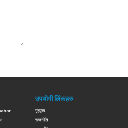
उपयोगी लिंकहरु
habar
गृहपृष्ठ
लक
राजनीति