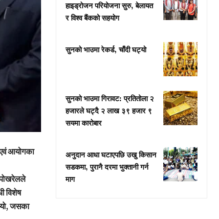
हाइड्रोजन परियोजना सुरु, बेलायत
र विश्व बैंकको सहयोग
सुनको भाउमा रेकर्ड, चाँदी घट्यो
सुनको भाउमा गिरावट: प्रतितोला २
हजारले घट्दै २ लाख ३९ हजार ९
सयमा कारोबार
ी एवं आयोगका
अनुदान आधा घटाएपछि उखु किसान
सडकमा, पुरानै दरमा भुक्तानी गर्न
 पोखरेलले
माग
धी विशेष
 थियो, जसका