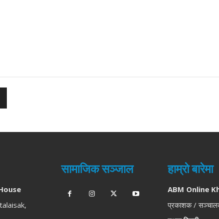
सामाजिक सञ्जाल
हाम्रो बारेमा
House
ABM Online K
talaisak,
प्रकाशक / सञ्चा