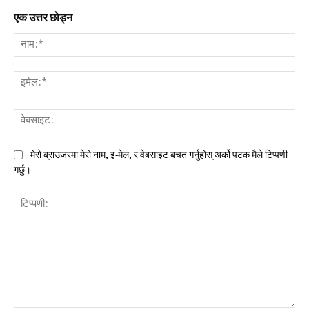
एक उत्तर छोड्न
नाम:
इमे
वेब
मेरो ब्राउजरमा मेरो नाम, इ-मेल, र वेबसाइट बचत गर्नुहोस् अर्को पटक मैले टिप्पणी
गर्छु।