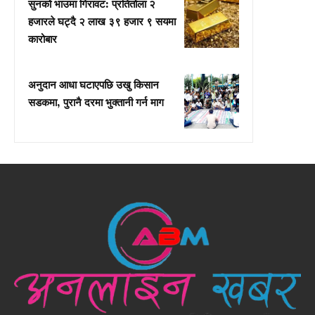
सुनको भाउमा गिरावट: प्रतितोला २
हजारले घट्दै २ लाख ३९ हजार ९ सयमा
कारोबार
अनुदान आधा घटाएपछि उखु किसान
सडकमा, पुरानै दरमा भुक्तानी गर्न माग