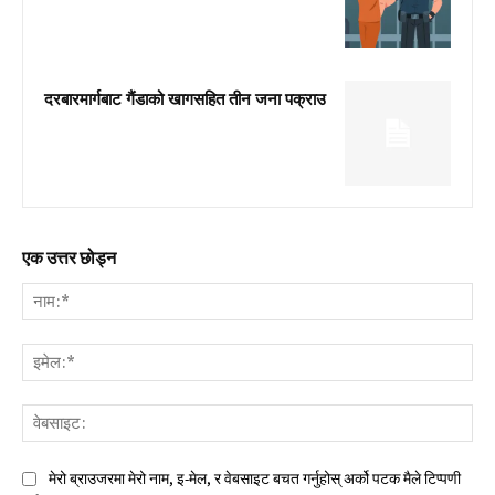
दरबारमार्गबाट गैंडाको खागसहित तीन जना पक्राउ
एक उत्तर छोड्न
नाम:
इमे
वेब
मेरो ब्राउजरमा मेरो नाम, इ-मेल, र वेबसाइट बचत गर्नुहोस् अर्को पटक मैले टिप्पणी