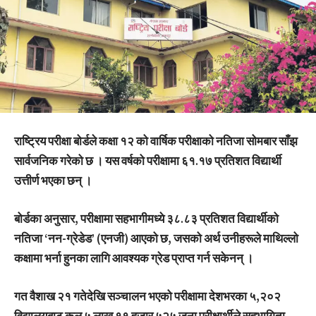
राष्ट्रिय परीक्षा बोर्डले कक्षा १२ को वार्षिक परीक्षाको नतिजा सोमबार साँझ
सार्वजनिक गरेको छ । यस वर्षको परीक्षामा ६१.१७ प्रतिशत विद्यार्थी
उत्तीर्ण भएका छन् ।
बोर्डका अनुसार, परीक्षामा सहभागीमध्ये ३८.८३ प्रतिशत विद्यार्थीको
नतिजा ‘नन-ग्रेडेड’ (एनजी) आएको छ, जसको अर्थ उनीहरूले माथिल्लो
कक्षामा भर्ना हुनका लागि आवश्यक ग्रेड प्राप्त गर्न सकेनन् ।
गत वैशाख २१ गतेदेखि सञ्चालन भएको परीक्षामा देशभरका ५,२०२
विद्यालयबाट कुल ५ लाख ११ हजार ५२५ जना परीक्षार्थीले सहभागिता