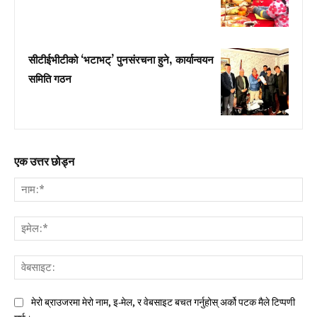
सीटीईभीटीको ‘भटाभट्’ पुनसंरचना हुने, कार्यान्वयन
समिति गठन
एक उत्तर छोड्न
नाम:
इमे
वेब
मेरो ब्राउजरमा मेरो नाम, इ-मेल, र वेबसाइट बचत गर्नुहोस् अर्को पटक मैले टिप्पणी