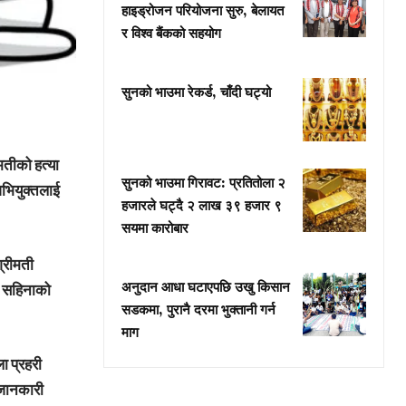
हाइड्रोजन परियोजना सुरु, बेलायत
र विश्व बैंकको सहयोग
सुनको भाउमा रेकर्ड, चाँदी घट्यो
मतीको हत्या
सुनको भाउमा गिरावट: प्रतितोला २
अभियुक्तलाई
हजारले घट्दै २ लाख ३९ हजार ९
सयमा कारोबार
श्रीमती
अनुदान आधा घटाएपछि उखु किसान
ी सहिनाको
सडकमा, पुरानै दरमा भुक्तानी गर्न
माग
ा प्रहरी
 जानकारी