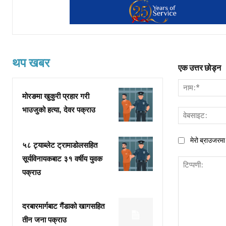
थप खबर
एक उत्तर छोड्न
मोरङमा खुकुरी प्रहार गरी
भाउजुको हत्या, देवर पक्राउ
मेरो ब्राउजरमा 
५८ ट्याब्लेट ट्रामाडोलसहित
सूर्यविनायकबाट ३१ वर्षीय युवक
पक्राउ
दरबारमार्गबाट गैंडाको खागसहित
तीन जना पक्राउ