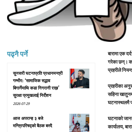
पढ्नै पर्ने
बारामा एक दर्
गरेका छन्। क
प्रहरीले निय
सुनसरी घटनाप्रति प्रधानमन्त्री
गम्भीर: ‘सामाजिक सद्भाव
प्रहरीका अनुस
बिगार्नेमाथि कडा निगरानी राख्न’
सहिना खातुनम
सुरक्षा प्रमुखलाई निर्देशन
घटनास्थलमै 
2026-07-29
घटनाको जानकार
आज अपरान्ह ३ बजे
मन्त्रिपरिषद्को बैठक बस्दै
कार्यालय, बा