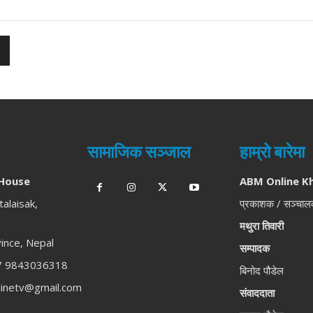
सामाजिक सञ्जाल
हाम्रो बारेमा
House
ABM Online K
talaisak,
प्रकाशक / सञ्चा
मथुरा तिवारी
ince, Nepal
सम्पादक
 9843036318
बिनोद पौडेल
inetv@gmail.com
संवाददाता