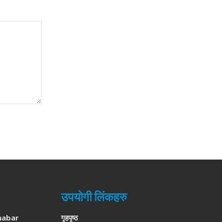
उपयोगी लिंकहरु
habar
गृहपृष्ठ