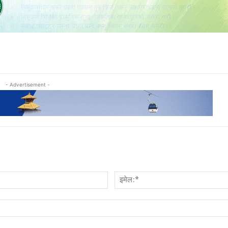
- Advertisement -
नाम:*