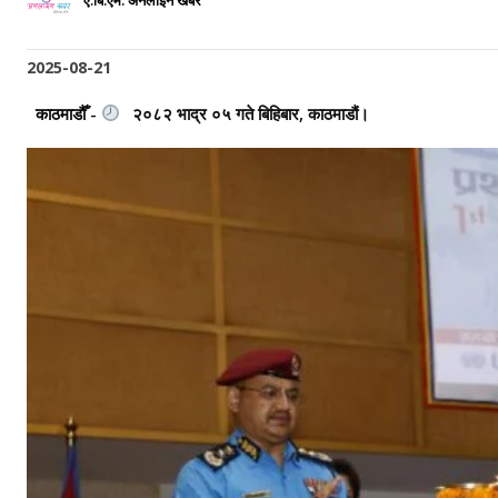
ए.बि.एम. अनलाइन खबर
2025-08-21
काठमाडौँ -
२०८२ भाद्र ०५ गते बिहिबार, काठमाडौं।