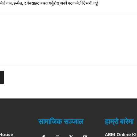
मेरो नाम, इ-मेल, र वेबसाइट बचत गर्नुहोस् अर्को पटक मैले टिप्पणी गर्छु।
सामाजिक सञ्जाल
हाम्रो बारेमा
House
ABM Online K