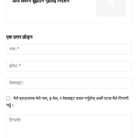
आजै विवरण बुझाउन गृहलाई निर्देशन
एक उत्तर छोड्न
नाम:
इमे
वेब
मेरो ब्राउजरमा मेरो नाम, इ-मेल, र वेबसाइट बचत गर्नुहोस् अर्को पटक मैले टिप्पणी
गर्छु।