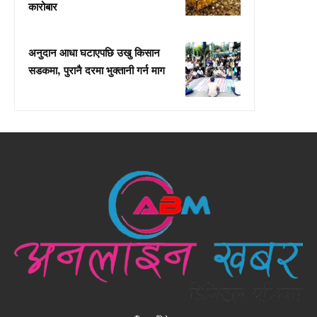
कारोबार
अनुदान आधा घटाएपछि उखु किसान
सडकमा, पुरानै दरमा भुक्तानी गर्न माग