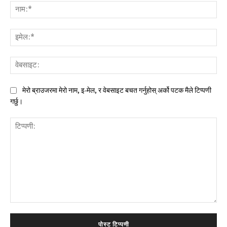
नाम:
इमे
वेब
मेरो ब्राउजरमा मेरो नाम, इ-मेल, र वेबसाइट बचत गर्नुहोस् अर्को पटक मैले टिप्पणी
गर्छु।
टिप्पणी: